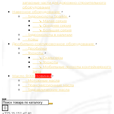
запасные части для дорожно-строительного
оборудования
Навесное оборудование
+
- Гидромолоты Sparkle
+
↘ Малая серия
↘ Средняя серия
↘ Большая серия
- Гидромолоты в наличии
- Ковш
Дробильно-сортировочное оборудование
+
- Дробилки
- Грохоты
+
↘ Cкальперы
↘ Грохоты
↘ Мобильные грохоты контейнерного
типа
Масло RIXX
Новинка
+
- Моторные масла
- Трансмиссионные масла
- Гидравлические масла
+375 29 132 47 81