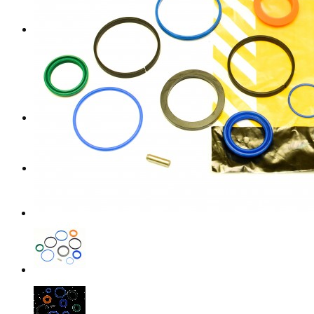
- Гидромолоты в наличии
- Ковш
Дробильно-сортировочное оборудование
+
- Дробилки
- Грохоты
+
↘ Cкальперы
↘ Грохоты
↘ Мобильные грохоты контейнерного
типа
Масло RIXX
Новинка
+
- Моторные масла
- Трансмиссионные масла
- Гидравлические масла
Блог
+
Новости