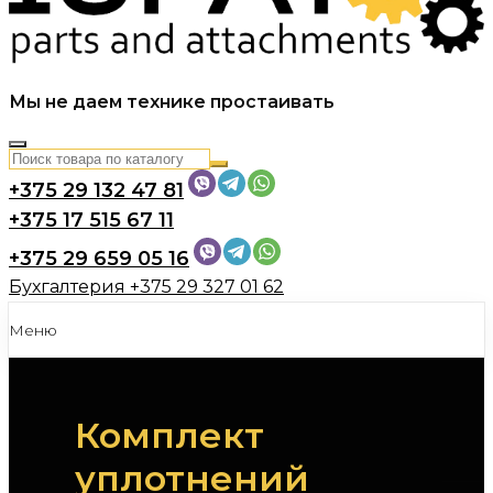
Мы не даем технике простаивать
+375 29 132 47 81
+375 17 515 67 11
+375 29 659 05 16
Бухгалтерия
+375 29 327 01 62
Меню
JCB
Комплект
Двигатель JCB
Трансмиссия JCB
уплотнений
Тормозная система JCB