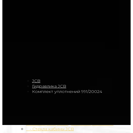
щековых дробилок
Расходные материалы, комплектующие и
запасные части для дорожно-
строительного оборудования
Навесное оборудование
Гидромолоты Sparkle
Гидромолоты в наличии
Ковш
Дробильно-сортировочное оборудование
Дробилки
Грохоты
Новинка
Масло RIXX
Моторные масла
Трансмиссионные масла
Гидравлические масла
JCB
+
JCB
- Двигатель JCB
Гидравлика JCB
- Трансмиссия JCB
Комплект уплотнений 991/20024
- Тормозная система JCB
- Пальцы, втулки JCB
- Электрика JCB
- Гидравлика JCB
- Зубья, коронки, режущие части JCB
- Фильтра и расходные материалы JCB
- Стекла кабины JCB