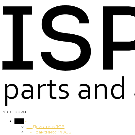
Категории
JCB
+
- Двигатель JCB
- Трансмиссия JCB